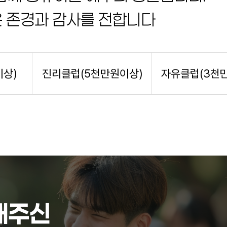
은 존경과 감사를 전합니다
이상)
진리클럽(5천만원이상)
자유클럽(3천
해주신