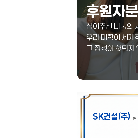
후원자분
심어주신 나눔의 
우리 대학이 세계
그 정성이 헛되지
SK건설(주)
님