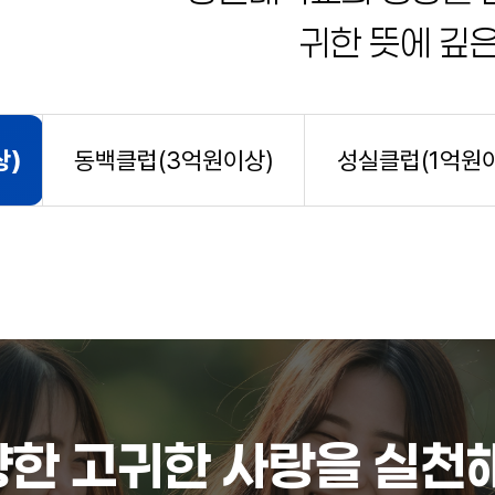
귀한 뜻에 깊
상)
동백클럽(3억원이상)
성실클럽(1억원
향한 고귀한 사랑을 실천