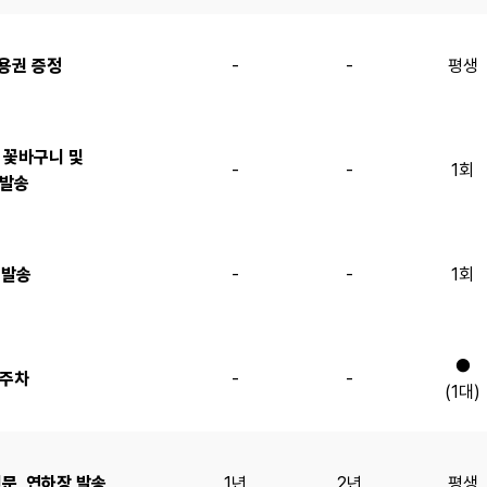
용권 증정
-
-
평생
 꽃바구니 및
-
-
1회
 발송
 발송
-
-
1회
●
료주차
-
-
(1대)
문, 연하장 발송
1년
2년
평생