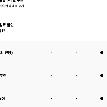
물함 6개월 무료
-
-
-
 예우 현직 대표 승계
강료 할인
-
-
-
할인
의 전당)
-
-
●
 부여
-
-
●
증정
-
-
●