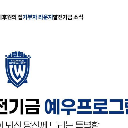
기
후원의 집
기부자 라운지
발전기금 소식
전기금
예우프로그
이 되신 당신께
드리는 특별함.