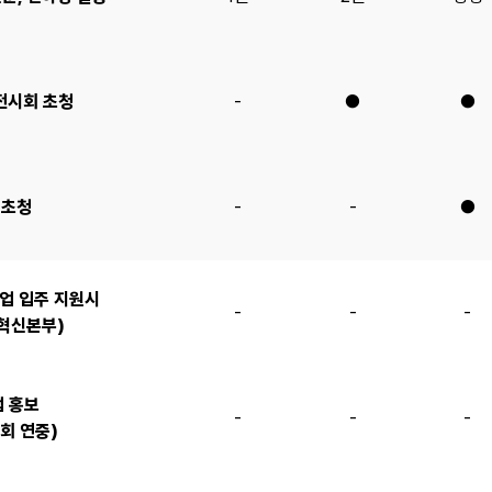
전시회 초청
-
●
●
 초청
-
-
●
업 입주 지원시
-
-
-
혁신본부)
업 홍보
-
-
-
회 연중)