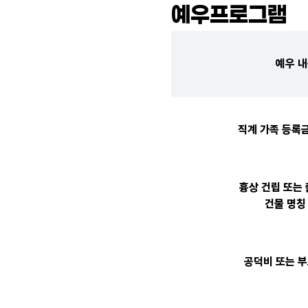
예우프로그램
예우 
직계 가족 등록금
흉상 건립 또는
건물 명칭
공덕비 또는 