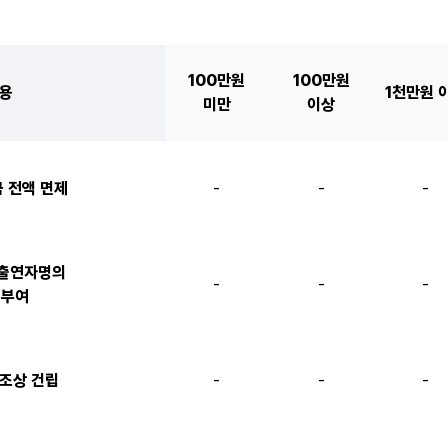
100만원
100만원
내용
1천만원 
미만
이상
 전액 면제
-
-
-
 출연자명의
-
-
-
 부여
부조상 건립
-
-
-