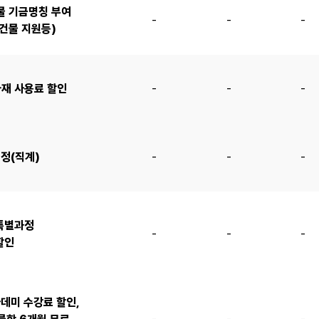
물 기금명칭 부여
-
-
-
건물 지원등)
재 사용료 할인
-
-
-
정(직계)
-
-
-
특별과정
-
-
-
할인
데미 수강료 할인,